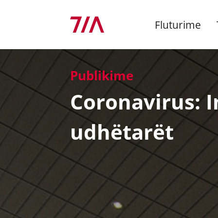
Fluturime
Publikime
Nis
Re
Inf
Ko
Në &
Mberritjet
Me taksi
Shërbimet Aeroportuale
Dyqane
Menaxhimi i Mjedisit
Coronavirus: 
rë
Sigu
Stat
Kush
për
Nisjet
Me autobus
Tarifa & politika
Bare & restorante
Lajmet e fundit
Bag
Amb
Misi
udhëtarët
promovimi
Njof
Chec
Rekl
Kësh
Linja ajrore
Me makinë
Shërbime financiare
Kompania
info
Aer
Kompani e re ajrore në
pasa
Ekip
TIA travel
Makina me qira
Terminali Privat
Pyetje të shpeshta
TIA?
Pro
Stru
Mark
Orga
Publikime të Fundit
Aelia Duty Free
Punë dhe karriera
Avia
Poli
Stat
Kon
Sallë Biznesi
Ligjore