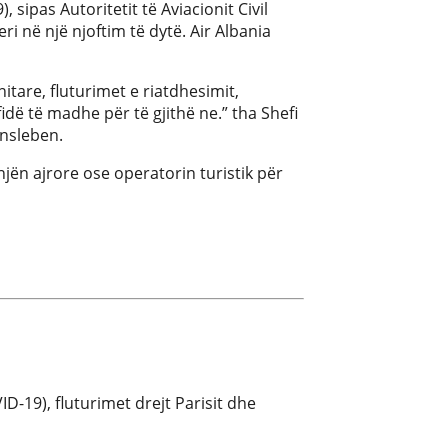
 sipas Autoritetit të Aviacionit Civil
ri në një njoftim të dytë. Air Albania
tare, fluturimet e riatdhesimit,
idë të madhe për të gjithë ne.” tha Shefi
ensleben.
jën ajrore ose operatorin turistik për
D-19), fluturimet drejt Parisit dhe