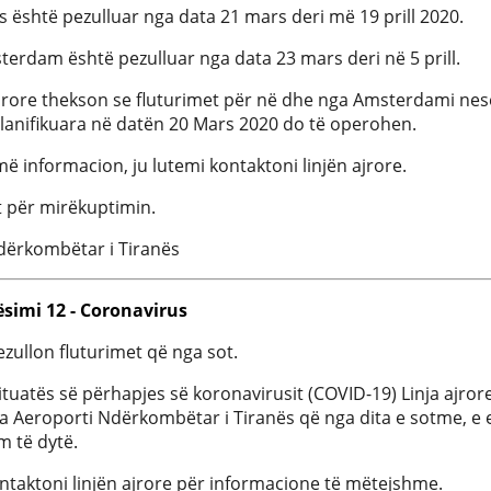
is është pezulluar nga data 21 mars deri më 19 prill 2020.
terdam është pezulluar nga data 23 mars deri në 5 prill.
rore thekson se fluturimet për në dhe nga Amsterdami nes
planifikuara në datën 20 Mars 2020 do të operohen.
 informacion, ju lutemi kontaktoni linjën ajrore.
t për mirëkuptimin.
dërkombëtar i Tiranës
ësimi 12 - Coronavirus
zullon fluturimet që nga sot.
situatës së përhapjes së koronavirusit (COVID-19) Linja ajror
a Aeroporti Ndërkombëtar i Tiranës që nga dita e sotme, e e
m të dytë.
ontaktoni linjën ajrore për informacione të mëtejshme.