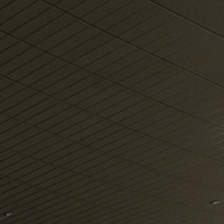
o më shumë