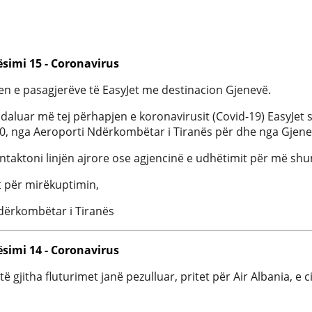
ësimi 15 - Coronavirus
n e pasagjerëve të EasyJet me destinacion Gjenevë.
daluar më tej përhapjen e koronavirusit (Covid-19) EasyJet sa
0, nga Aeroporti Ndërkombëtar i Tiranës për dhe nga Gjene
ontaktoni linjën ajrore ose agjencinë e udhëtimit për më sh
t për mirëkuptimin,
dërkombëtar i Tiranës
ësimi 14 - Coronavirus
të gjitha fluturimet janë pezulluar, pritet për Air Albania, e