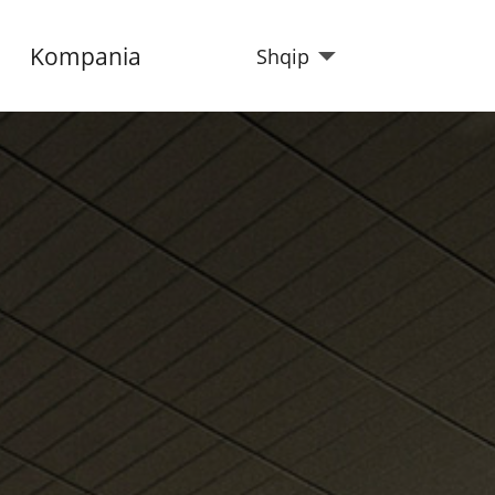
Kompania
Shqip
met e fundit
travel
Makina me qira
10/07/2026
ni botën me TIA Travel
ni makinat me qira në Aeroport.
Chair Airlines nis fluturimet
direkte mes Zyrih dhe Tiranës
03/07/2026
ni
WIZZ AIR FESTON ARRITJEN E 25
MILIONË PASAGJERËVE NË
faq TIA Travel
SHQIPËRI DHE 6-VJETORIN E
BAZËS NË TIRANË
ices for our customers