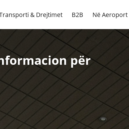
Transporti & Drejtimet
B2B
Në Aeroport
jet
klamim
ormacione të
mpania
Arritjet
Shërbimet
Pasagjerë dhe
Punë dhe
 Rreth TIA
Publiki
Informacion për
ndësishme
të ftuar
karriera
TIA 
ria
istikat e Tregut
 jemi
Shqipëria me pak
Katering në
 Pasagjerët
Me Shuttle
fjalë
fluturime
Të drejtat e
Apliko per pozicione
Zbulo
Zbulo
azhet
jente me Qera
oni & Vizioni
Udhëtim nga dhe drejt
time dhe
pasagjerëve
vakante
Kargo
TIA nga GoOpti
king-in
amimi në
illi Mbikqyrës
rmacione për
Pasagjerë me
Rregulloret
oport
Shërbimet e
gjerët
i Drejtues
Parkimi
Zbulo
Lëvizshmëri të
pasagjerëve dhe
mocioni
TIA ofron gjithsej 2600
ktura
Kufizuar (PRM)
avionëve
Sh
vende parkimi.
etingu i
nizative e TIA-s
Ndihma e shpejtë
Serv
cionit dhe
tikat
Reklamimi i Bagazhit
istika
takte
Shërbimet për