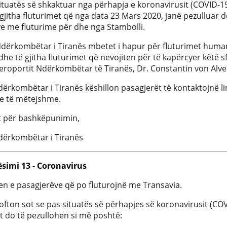
situatës së shkaktuar nga përhapja e koronavirusit (COVID-19),
 gjitha fluturimet që nga data 23 Mars 2020, janë pezulluar de
ve me fluturime për dhe nga Stambolli.
dërkombëtar i Tiranës mbetet i hapur për fluturimet humani
he të gjitha fluturimet që nevojiten për të kapërcyer këtë sf
Aeroportit Ndërkombëtar të Tiranës, Dr. Constantin von Alv
ërkombëtar i Tiranës këshillon pasagjerët të kontaktojnë lin
e të mëtejshme.
t për bashkëpunimin,
dërkombëtar i Tiranës
ësimi 13 - Coronavirus
n e pasagjerëve që po fluturojnë me Transavia.
ofton sot se pas situatës së përhapjes së koronavirusit (COVI
 do të pezullohen si më poshtë: