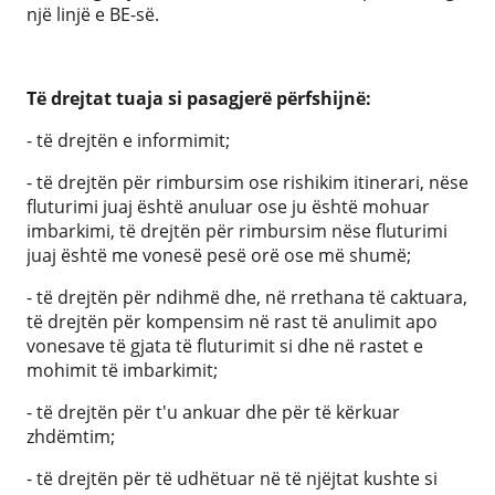
një linjë e BE-së.
Të drejtat tuaja si pasagjerë përfshijnë:
- të drejtën e informimit;
- të drejtën për rimbursim ose rishikim itinerari, nëse
fluturimi juaj është anuluar ose ju është mohuar
imbarkimi, të drejtën për rimbursim nëse fluturimi
juaj është me vonesë pesë orë ose më shumë;
- të drejtën për ndihmë dhe, në rrethana të caktuara,
të drejtën për kompensim në rast të anulimit apo
vonesave të gjata të fluturimit si dhe në rastet e
mohimit të imbarkimit;
- të drejtën për t'u ankuar dhe për të kërkuar
zhdëmtim;
- të drejtën për të udhëtuar në të njëjtat kushte si