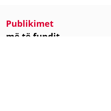
Publikimet
më të fundit
Më poshtë do të gjeni një përmbledhje të
njoftimeve për shtyp
dhe
publikimeve
tona më të
fundit të publikuara që shërbejnë për të informuar
publikun në mënyrën më
të saktë
dhe transparente.