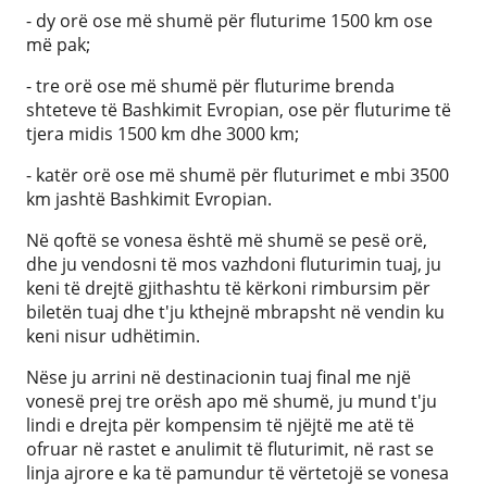
- dy orë ose më shumë për fluturime 1500 km ose
më pak;
- tre orë ose më shumë për fluturime brenda
shteteve të Bashkimit Evropian, ose për fluturime të
tjera midis 1500 km dhe 3000 km;
- katër orë ose më shumë për fluturimet e mbi 3500
km jashtë Bashkimit Evropian.
Në qoftë se vonesa është më shumë se pesë orë,
dhe ju vendosni të mos vazhdoni fluturimin tuaj, ju
keni të drejtë gjithashtu të kërkoni rimbursim për
biletën tuaj dhe t'ju kthejnë mbrapsht në vendin ku
keni nisur udhëtimin.
Nëse ju arrini në destinacionin tuaj final me një
vonesë prej tre orësh apo më shumë, ju mund t'ju
lindi e drejta për kompensim të njëjtë me atë të
ofruar në rastet e anulimit të fluturimit, në rast se
linja ajrore e ka të pamundur të vërtetojë se vonesa