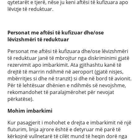
qytetarët e tjerë, nëse ju keni aftësi të kufizuara apo
lëvizje të reduktuar.
Personat me aftësi të kufizuar dhe/ose
lëvizshmëri të reduktuar
Personat me aftësi të kufizuara dhe/ose lëvizshmëri
të reduktuar janë të mbrojtur nga diskriminimi gjatë
rezervimit apo imbarkimit. Ata gjithashtu kanë të
drejtë të marrin ndihmë në aeroport (gjatë nisjes,
mbërritjes si dhe në tranzit) si dhe në bord të avionit.
Për të lehtësuar dhënien e ndihmës së nevojshme,
rekomandohet të paralajmërohet për nevojat
përkatëse).
Mohim imbarkimi
Kur pasagjerit i mohohet e drejta e imbarkimit në një
fluturim, linja ajrore është e detyruar më parë të
kërkojnë vullnetarë të cilët mund të heqin dorë nga