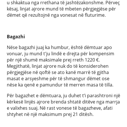
u shkaktua nga rrethana të jashtëzakonshme. Përveç
kësaj, linjat ajrore mund të mbeten përgjegjëse për
dëmet që rezultojnë nga vonesat në fluturime.
Bagazhi
Nëse bagazhi juaj ka humbur, është dëmtuar apo
vonuar, ju mund t'ju lindë e drejta për kompensim
për një shumë maksimale prej rreth 1220 €.
Megjithatë, linjat ajrore nuk do të konsiderohen
përgjegjëse në qoftë se ato kanë marrë të gjitha
masat e arsyeshme për të shmangur dëmet ose
nëse ka qenë e pamundur të merren masa të tilla.
Për bagazhet e dëmtuara, ju duhet t’i parashtroni një
kërkesë linjës ajrore brenda shtatë ditëve nga marrja
e valixhes suaj. Në rast vonese të bagazheve, afati
shtyhet në një maksimum prej 21 ditësh.