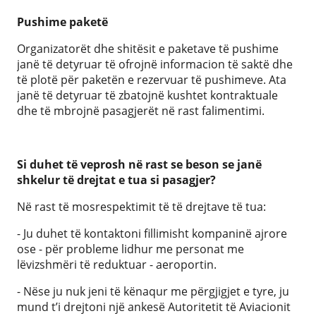
Pushime paketë
Organizatorët dhe shitësit e paketave të pushime
janë të detyruar të ofrojnë informacion të saktë dhe
të plotë për paketën e rezervuar të pushimeve. Ata
janë të detyruar të zbatojnë kushtet kontraktuale
dhe të mbrojnë pasagjerët në rast falimentimi.
Si duhet të veprosh në rast se beson se janë
shkelur të drejtat e tua si pasagjer?
Në rast të mosrespektimit të të drejtave të tua:
- Ju duhet të kontaktoni fillimisht kompaninë ajrore
ose - për probleme lidhur me personat me
lëvizshmëri të reduktuar - aeroportin.
- Nëse ju nuk jeni të kënaqur me përgjigjet e tyre, ju
mund t’i drejtoni një ankesë Autoritetit të Aviacionit