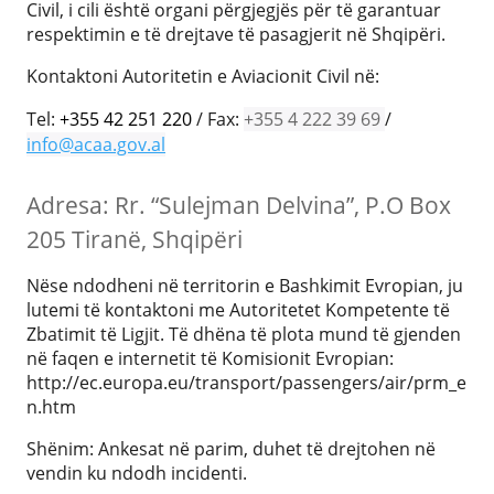
Civil, i cili është organi përgjegjës për të garantuar
respektimin e të drejtave të pasagjerit në Shqipëri.
Kontaktoni Autoritetin e Aviacionit Civil në:
Tel:
+355 42 251 220
/ Fax:
+355 4 222 39 69
/
info@acaa.gov.al
Adresa: Rr. “Sulejman Delvina”, P.O Box
205 Tiranë, Shqipëri
Nëse ndodheni në territorin e Bashkimit Evropian, ju
lutemi të kontaktoni me Autoritetet Kompetente të
Zbatimit të Ligjit. Të dhëna të plota mund të gjenden
në faqen e internetit të Komisionit Evropian:
http://ec.europa.eu/transport/passengers/air/prm_e
n.htm
Shënim: Ankesat në parim, duhet të drejtohen në
vendin ku ndodh incidenti.