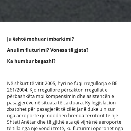
Ju është mohuar imbarkimi?
Anulim fluturimi? Vonesa të gjata?
Ka humbur bagazhi?
Në shkurt të vitit 2005, hyri në fuqi rregullorja e BE
261/2004. Kjo rregullore përcakton rregullat e
përbashkëta mbi kompensimin dhe asistencën e
pasagjerëve në situata të caktuara. Ky legjislacion
zbatohet për pasagjerët të cilët janë duke u nisur
nga aeroporte që ndodhen brenda territorit të një
Shteti Anëtar dhe të gjithë ata që vijnë në aeroporte
të tilla nga një vend i tretë, ku fluturimi operohet nga