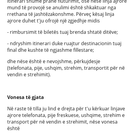
itinerari shumë pranë fluturimit, ose nëse linja ajrore
mund të provojë se anulimi është shkaktuar nga
rrethana të jashtëzakonshme. Përveç kësaj linja
ajrore duhet t'ju ofrojë një zgjedhje midis
- rimbursimit të biletës tuaj brenda shtatë ditëve;
- ndryshim itinerari duke ruajtur destinacionin tuaj
final dhe kushte të ngjashme fillestare;
dhe nëse është e nevojshme, përkujdesje
(telefonata, pije, ushqim, strehim, transportit për në
vendin e strehimit).
Vonesa të gjata
Në raste të tilla ju lind e drejta për t'u kërkuar linjave
ajrore telefonata, pije freskuese, ushqime, strehim e
transport për në vendin e strehimit, nëse vonesa
është