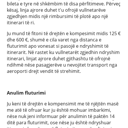
bileta e tyre në shkëmbim të disa përfitimeve. Përveç
kësaj, linja ajrore duhet t'u ofrojë vullnetarëve
zgjedhjen midis një rimbursimi të plotë apo një
itinerari të ri.
Ju mund të fitoni të drejtën e kompesimit midis 125 €
dhe 600 €, shumë e cila varet nga distanca e
fluturimit apo vonesat si pasojë e ndryshimit të
itinerarit. Në rastet ku vullnetarët zgjedhin ndryshim
itinerari, linjat ajrore duhet gjithashtu të ofrojnë
ndihmë nëse pasagjerëve u nevojitet transport nga
aeroporti drejt vendit të strehimit.
Anulim fluturimi
Ju keni të drejtën e kompensimit me të njëjtën masë
me atë të ofruar kur ju është mohuar imbarkimi,
nëse nuk jeni informuar për anulimin të paktën 14
ditë para fluturimit, ose nëse ju është ndryshuar