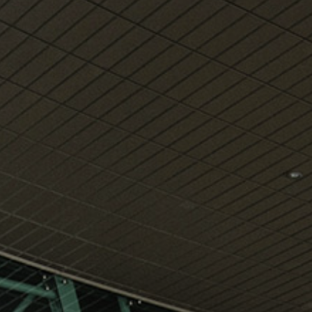
klientët tanë
Shik
Internet pa tel falas