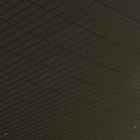
o më shumë