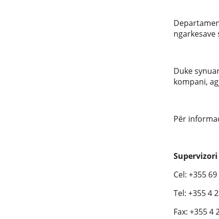
Departamenti
ngarkesave s
Duke synuar
kompani, agj
Për informa
Supervizori
Cel: +355 69
Tel: +355 4 
Fax: +355 4 