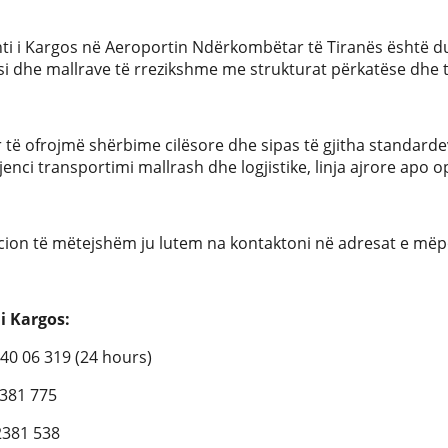
 i Kargos në Aeroportin Ndërkombëtar të Tiranës është duke
i dhe mallrave të rrezikshme me strukturat përkatëse dhe t
 të ofrojmë shërbime cilësore dhe sipas të gjitha standar
enci transportimi mallrash dhe logjistike, linja ajrore apo o
cion të mëtejshëm ju lutem na kontaktoni në adresat e më
 i Kargos:
 40 06 319 (24 hours)
2381 775
2381 538