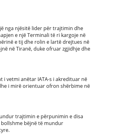
 nga njësitë lider për trajtimin dhe
hapjen e një Terminali të ri kargoje në
inë e tij dhe rolin e lartë drejtues në
jnë në Tiranë, duke ofruar zgjidhje dhe
 i vetmi anëtar IATA-s i akredituar në
r dhe i mirë orientuar ofron shërbime në
mundur trajtimin e përpunimin e disa
 e bollshme bëjnë të mundur
yre.