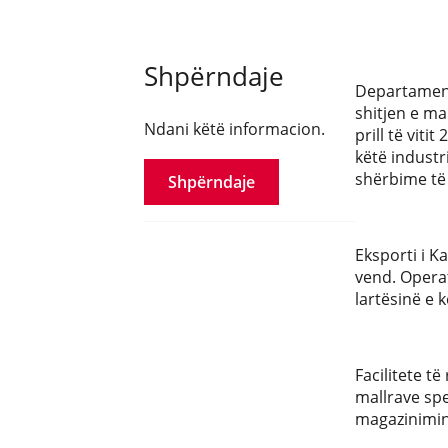
Shpërndaje
Departamenti
shitjen e ma
Ndani këtë informacion.
prill të vit
këtë industr
shërbime të
Shpërndaje
Eksporti i K
vend. Operat
lartësinë e 
Facilitete t
mallrave sp
magazinimin