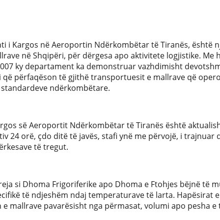
 i Kargos në Aeroportin Ndërkombëtar të Tiranës, është një
llrave në Shqipëri, për dërgesa apo aktivitete logjistike. Me 
it 2007 ky departament ka demonstruar vazhdimisht devotshmër
i që përfaqëson të gjithë transportuesit e mallrave që opero
 standardeve ndërkombëtare.
argos së Aeroportit Ndërkombëtar të Tiranës është aktualisht
iv 24 orë, çdo ditë të javës, stafi ynë me përvojë, i trajnua
kërkesave të tregut.
ë reja si Dhoma Frigoriferike apo Dhoma e Ftohjes bëjnë të 
ecifikë të ndjeshëm ndaj temperaturave të larta. Hapësirat
 e mallrave pavarësisht nga përmasat, volumi apo pesha e t