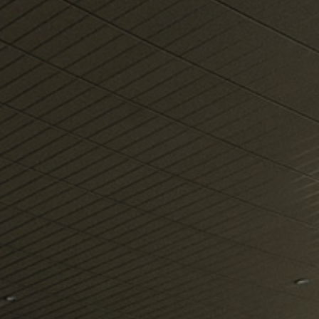
o më shumë