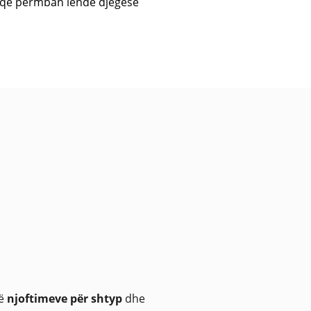
t që përmban lëndë djegëse
të
njoftimeve për shtyp
dhe