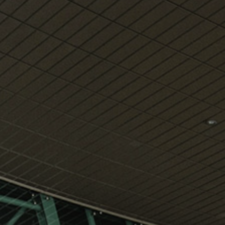
klientët tanë
Shik
Internet pa tel falas