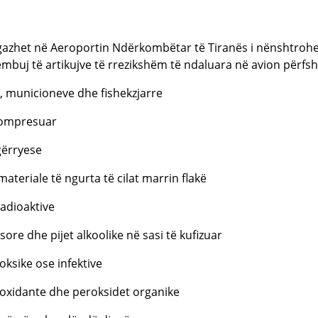
gazhet në Aeroportin Ndërkombëtar të Tiranës i nënshtrohen
embuj të artikujve të rrezikshëm të ndaluara në avion përfsh
t, municioneve dhe fishekzjarre
 kompresuar
gërryese
materiale të ngurta të cilat marrin flakë
radioaktive
sore dhe pijet alkoolike në sasi të kufizuar
toksike ose infektive
 oxidante dhe peroksidet organike