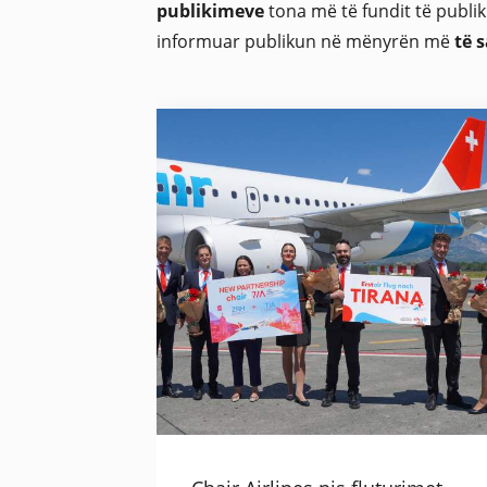
publikimeve
tona më të fundit të publi
informuar publikun në mënyrën më
të 