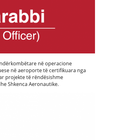
ncë ndërkombëtare në operacione
tuese në aeroporte të certifikuara nga
ar projekte të rëndësishme
 dhe Shkenca Aeronautike.