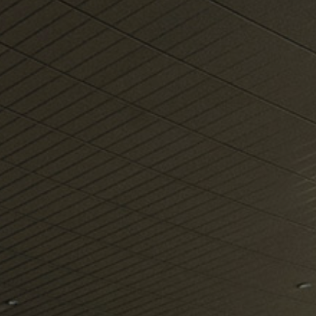
o më shumë