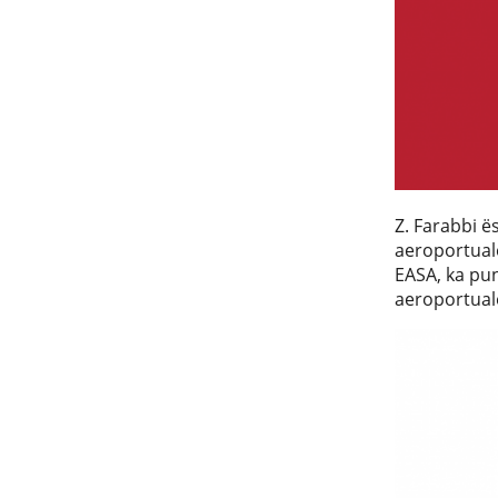
Z. Farabbi ë
aeroportuale
EASA, ka pu
aeroportual