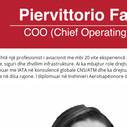
shtë një profesionist i aviacionit me mbi 20 vite eksperie
, siguri dhe zhvillim infrastrukture. Ai ka mbajtur role drej
nuar me IATA në konsulencë globale CNS/ATM dhe ka drejtu
e në disa rajone. I diplomuar në Inxhinieri Aerohapësinore