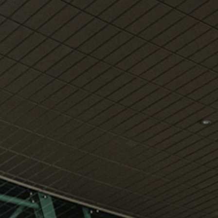
klientët tanë
Shik
Internet pa tel falas