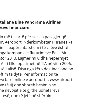
italiane Blue Panorama Airlines
ësive financiare
 më të lartë për secilin pasagjer që
Air. Aeroporti Ndërkombëtar i Tiranës ka
i i papërshtatshëm i të cilëve është
nga kompania e fluturimeve Belle Air
ëntor 2013. Lajmërimi u dha nëpërmjet
ir i filloi operimet në TIA në vitin 2006.
të Italisë. Disa nga këto destinacione po
ftim të dytë. Për informacion të
zyrtare online e aeroportit: www.airport-
e të tij dhe shpreh besimin se
hë nevojat e të gjithë udhëtarëve.
tesë, dhe të jetë në shërbim