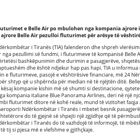
fluturimet e Belle Air po mbulohen nga kompania ajrore 
ajrore Belle Air pezulloi fluturimet për arësye të vështir
ërkombëtar i Tiranës (TIA) falenderon dhe shpreh vlerësimin
 nga pezullimi së fundmi, i fluturimeve të kompanisë Belle 
rtetësi bashkëpunimin dhe durimin e pasagjerëve, shqetësim
kuptueshëm dhe është ndjekur hap pas hapi. TIA u informua 
in e fluturimeve, pasojë e vështirësive financiare, më 24 N
 për shtyp që u shpërnda për median në të njëjtën ditë. Belle A
 kësaj kompanie kishin më së shumti si destinacione, qytete 
 kompania italiane Blue Panorama Airlines, deri në një njo
i fluturimet ditore në kohë reale, mund të vizitohet faqja 
eroporti Ndërkombëtar i Tiranës i mbetet besnik pasagjerëv
shtetërore do të gjejnë së shpejti një zgjidhje që të përmbus
ërkombëtar i Tiranës do të vazhdojë të informojë, të mbësh
të tij si pjesa më e vlefshme e gjithçkaje.