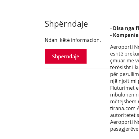
Shpërndaje
- Disa nga 
- Kompania 
Ndani këtë informacion.
Aeroporti Nd
është prekur
Shpërndaje
çmuar me vë
tërësisht i 
për pezullim
një njoftimi
Fluturimet e
mbulohen nga
mëtejshëm mb
tirana.com A
autoritetet 
Aeroporti Nd
pasagjerëve 