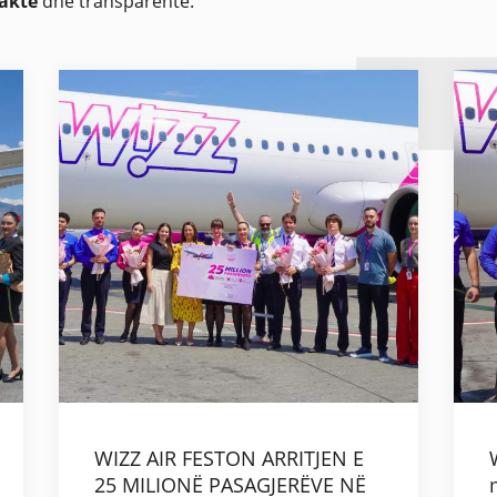
saktë
dhe transparente.
WIZZ AIR FESTON ARRITJEN E
25 MILIONË PASAGJERËVE NË