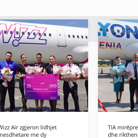
Wizz Air zgjeron lidhjet
TIA mirëpr
mesdhetare me dy
dhe rikthen