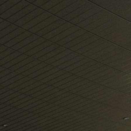
o më shumë