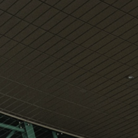
klientët tanë
Shik
Internet pa tel falas