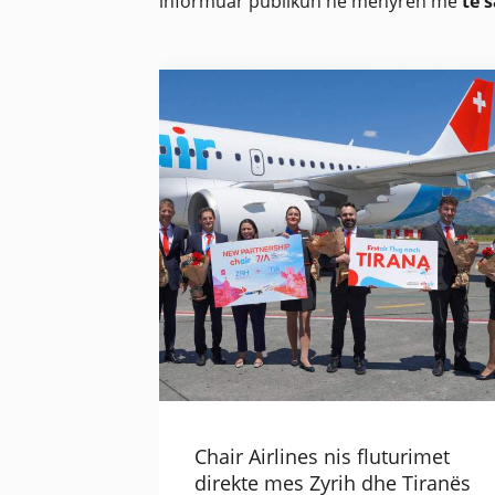
informuar publikun në mënyrën më
të 
Chair Airlines nis fluturimet
direkte mes Zyrih dhe Tiranës