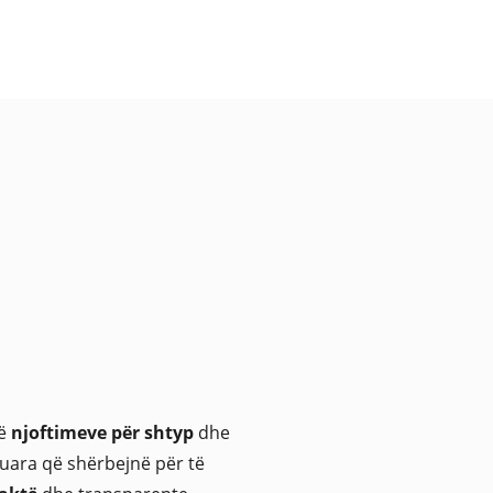
të
njoftimeve për shtyp
dhe
kuara që shërbejnë për të