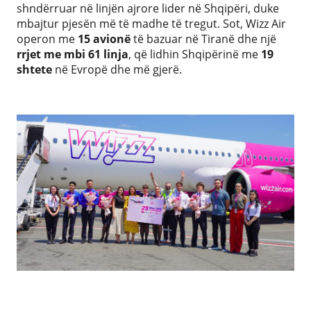
shndërruar në linjën ajrore lider në Shqipëri, duke
mbajtur pjesën më të madhe të tregut. Sot, Wizz Air
operon me
15 avionë
të bazuar në Tiranë dhe një
rrjet me mbi 61 linja
, që lidhin Shqipërinë me
19
shtete
në Evropë dhe më gjerë.