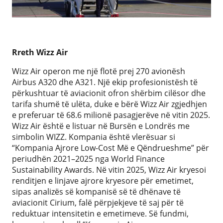
Rreth Wizz Air
Wizz Air operon me një flotë prej 270 avionësh
Airbus A320 dhe A321. Një ekip profesionistësh të
përkushtuar të aviacionit ofron shërbim cilësor dhe
tarifa shumë të ulëta, duke e bërë Wizz Air zgjedhjen
e preferuar të 68.6 milionë pasagjerëve në vitin 2025.
Wizz Air është e listuar në Bursën e Londrës me
simbolin WIZZ. Kompania është vlerësuar si
“Kompania Ajrore Low-Cost Më e Qëndrueshme” për
periudhën 2021–2025 nga World Finance
Sustainability Awards. Në vitin 2025, Wizz Air kryesoi
renditjen e linjave ajrore kryesore për emetimet,
sipas analizës së kompanisë së të dhënave të
aviacionit Cirium, falë përpjekjeve të saj për të
reduktuar intensitetin e emetimeve. Së fundmi,