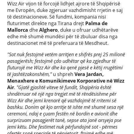
Wizz Air vijon të forcojë lidhjet ajrore të Shqipërisë
me Evropën, duke zgjeruar vazhdimisht rrjetin e saj
të destinacioneve. Së fundmi, kompania nisi
fluturimet direkte nga Tirana drejt
Palma de
Mallorca
dhe
Alghero
, duke u ofruar udhëtarëve
edhe më shumë mundësi për të zbuluar disa nga
destinacionet më të preferuara të Mesdheut.
"Sot nuk festojmë vetëm arritjen e shifrës prej 25 milionë
pasagjerësh; festojmë çdo udhëtar që ka zgjedhur të
fluturojë me Wizz Air dhe ka qenë pjesë e këtij rrugëtimi
të jashtëzakonshëm,"
u shpreh
Vera Jardan,
Menaxhere e Komunikimeve Korporative në Wizz
Air
. "Gjatë gjashtë viteve të fundit, Shqipëria është
shndërruar në një nga tregjet më të rëndësishme për
Wizz Air dhe jemi krenarë që vazhdojmë të rritemi së
bashku. Donim që kjo arritje të ishte më shumë sesa një
ceremoni, ndaj e çuam festën në bordin e avionit dhe
surprizuam pasagjerët tanë, sepse ata janë arsyeja pse
jemi këtu. Dhe festimet nuk përfundojnë sot - përmes
ofertës sonë speciale të përvjetorit, ftojmë edhe më