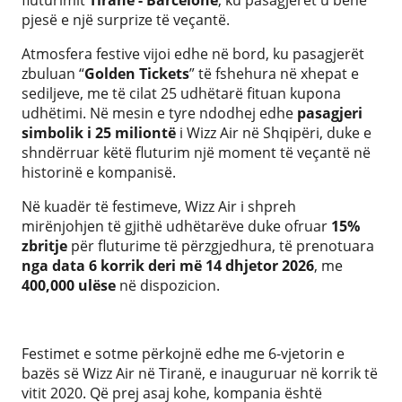
fluturimit
Tiranë - Barcelonë
, ku pasagjerët u bënë
pjesë e një surprize të veçantë.
Atmosfera festive vijoi edhe në bord, ku pasagjerët
zbuluan “
Golden Tickets
” të fshehura në xhepat e
sediljeve, me të cilat 25 udhëtarë fituan kupona
udhëtimi. Në mesin e tyre ndodhej edhe
pasagjeri
simbolik i 25 miliontë
i Wizz Air në Shqipëri, duke e
shndërruar këtë fluturim një moment të veçantë në
historinë e kompanisë.
Në kuadër të festimeve, Wizz Air i shpreh
mirënjohjen të gjithë udhëtarëve duke ofruar
15%
zbritje
për fluturime të përzgjedhura, të prenotuara
nga data 6 korrik deri më 14 dhjetor 2026
, me
400,000 ulëse
në dispozicion.
Festimet e sotme përkojnë edhe me 6-vjetorin e
bazës së Wizz Air në Tiranë, e inauguruar në korrik të
vitit 2020. Që prej asaj kohe, kompania është