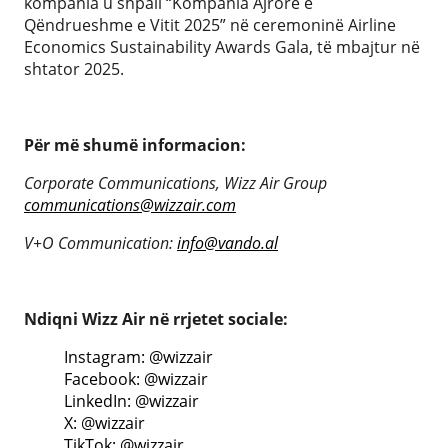
kompania u shpall “Kompania Ajrore e
Qëndrueshme e Vitit 2025” në ceremoninë Airline
Economics Sustainability Awards Gala, të mbajtur në
shtator 2025.
Për më shumë informacion:
Corporate Communications, Wizz Air Group
communications@wizzair.com
V+O Communication:
info@vando.al
Ndiqni Wizz Air në rrjetet sociale:
Instagram: @wizzair
Facebook: @wizzair
LinkedIn: @wizzair
X: @wizzair
TikTok: @wizzair