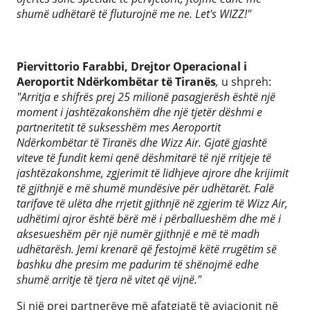
shumë udhëtarë të fluturojnë me ne. Let's WIZZ!"
Piervittorio Farabbi, Drejtor Operacional i
Aeroportit Ndërkombëtar të Tiranës
,
u shpreh:
"Arritja e shifrës prej 25 milionë pasagjerësh është një
moment i jashtëzakonshëm dhe një tjetër dëshmi e
partneritetit të suksesshëm mes Aeroportit
Ndërkombëtar të Tiranës dhe Wizz Air. Gjatë gjashtë
viteve të fundit kemi qenë dëshmitarë të një rritjeje të
jashtëzakonshme, zgjerimit të lidhjeve ajrore dhe krijimit
të gjithnjë e më shumë mundësive për udhëtarët. Falë
tarifave të ulëta dhe rrjetit gjithnjë në zgjerim të Wizz Air,
udhëtimi ajror është bërë më i përballueshëm dhe më i
aksesueshëm për një numër gjithnjë e më të madh
udhëtarësh. Jemi krenarë që festojmë këtë rrugëtim së
bashku dhe presim me padurim të shënojmë edhe
shumë arritje të tjera në vitet që vijnë."
Si një prej partnerëve më afatgjatë të aviacionit në