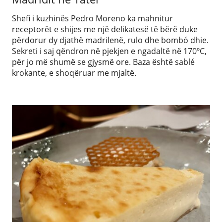
Shefi i kuzhinës Pedro Moreno ka mahnitur
receptorët e shijes me një delikatesë të bërë duke
përdorur dy djathë madrilenë, rulo dhe bombó dhie.
Sekreti i saj qëndron në pjekjen e ngadaltë në 170ºC,
për jo më shumë se gjysmë ore. Baza është sablé
krokante, e shoqëruar me mjaltë.