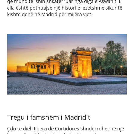
që mund të ishin shkatërruar nga diga e Aswanit. E
cila është pothuajse një histori e lezetshme sikur të
kishte qenë në Madrid për mijëra vjet.
Tregu i famshëm i Madridit
Çdo të diel Ribera de Curtidores shndërrohet në një