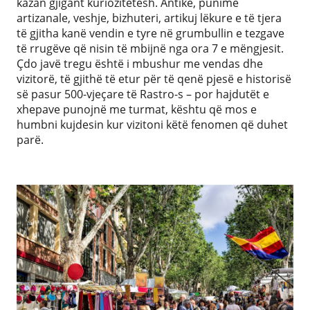
kazan gjigant kuriozitetesh. Antike, punime
artizanale, veshje, bizhuteri, artikuj lëkure e të tjera
të gjitha kanë vendin e tyre në grumbullin e tezgave
të rrugëve që nisin të mbijnë nga ora 7 e mëngjesit.
Çdo javë tregu është i mbushur me vendas dhe
vizitorë, të gjithë të etur për të qenë pjesë e historisë
së pasur 500-vjeçare të Rastro-s – por hajdutët e
xhepave punojnë me turmat, kështu që mos e
humbni kujdesin kur vizitoni këtë fenomen që duhet
parë.