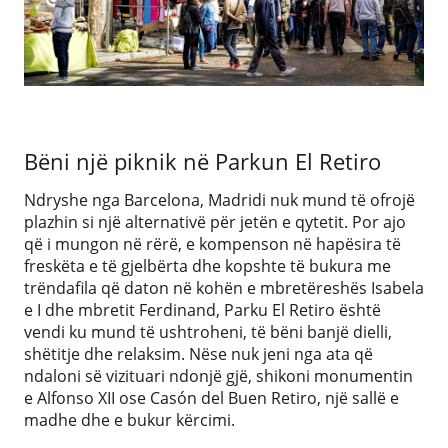
Bëni një piknik në Parkun El Retiro
Ndryshe nga Barcelona, ​​Madridi nuk mund të ofrojë
plazhin si një alternativë për jetën e qytetit. Por ajo
që i mungon në rërë, e kompenson në hapësira të
freskëta e të gjelbërta dhe kopshte të bukura me
trëndafila që daton në kohën e mbretëreshës Isabela
e I dhe mbretit Ferdinand, Parku El Retiro është
vendi ku mund të ushtroheni, të bëni banjë dielli,
shëtitje dhe relaksim. Nëse nuk jeni nga ata që
ndaloni së vizituari ndonjë gjë, shikoni monumentin
e Alfonso XII ose Casón del Buen Retiro, një sallë e
madhe dhe e bukur kërcimi.