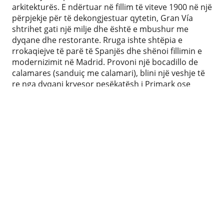
arkitekturës. E ndërtuar në fillim të viteve 1900 në një
përpjekje për të dekongjestuar qytetin, Gran Vía
shtrihet gati një milje dhe është e mbushur me
dyqane dhe restorante. Rruga ishte shtëpia e
rrokaqiejve të parë të Spanjës dhe shënoi fillimin e
modernizimit në Madrid. Provoni një bocadillo de
calamares (sanduiç me calamari), blini një veshje të
re nga dyqani kryesor pesëkatësh i Primark ose
merrni një shfaqje në Teatro Lope de Vega.