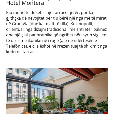
Hotel Montera
Kjo mund të duket si një tarracë tjetër, por ka
gjithçka që nevojitet për t'u bërë një nga më të mirat
në Gran Vía (dhe ka mjaft të tilla). Kozmopolit, i
orientuar nga dizajni tradicional, me shtretër balinez
dhe një çati panoramike që ngrihet nën syrin vigjilent
të orës më ikonike në rrugë (ajo në ndërtesën e
Telefónica), e cila është në rrezen tuaj të shikimit nga
kudo në tarracë.