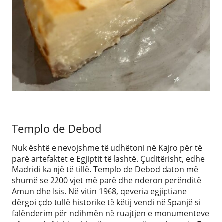
Templo de Debod
Nuk është e nevojshme të udhëtoni në Kajro për të
parë artefaktet e Egjiptit të lashtë. Çuditërisht, edhe
Madridi ka një të tillë. Templo de Debod daton më
shumë se 2200 vjet më parë dhe nderon perënditë
Amun dhe Isis. Në vitin 1968, qeveria egjiptiane
dërgoi çdo tullë historike të këtij vendi në Spanjë si
falënderim për ndihmën në ruajtjen e monumenteve