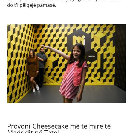
do t'i pëlqejë pamasë.
Provoni Cheesecake më të mirë të
Madridit në Tatel