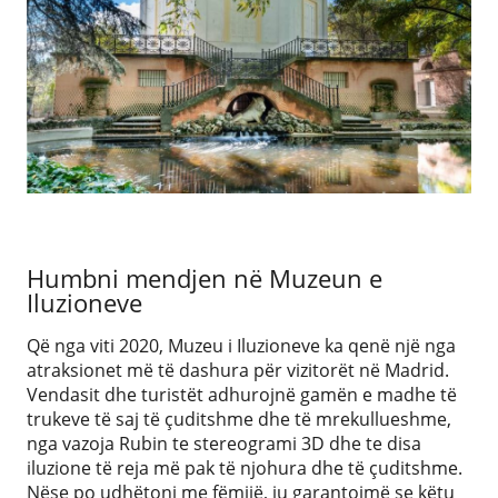
Humbni mendjen në Muzeun e
Iluzioneve
Që nga viti 2020, Muzeu i Iluzioneve ka qenë një nga
atraksionet më të dashura për vizitorët në Madrid.
Vendasit dhe turistët adhurojnë gamën e madhe të
trukeve të saj të çuditshme dhe të mrekullueshme,
nga vazoja Rubin te stereogrami 3D dhe te disa
iluzione të reja më pak të njohura dhe të çuditshme.
Nëse po udhëtoni me fëmijë, ju garantojmë se këtu