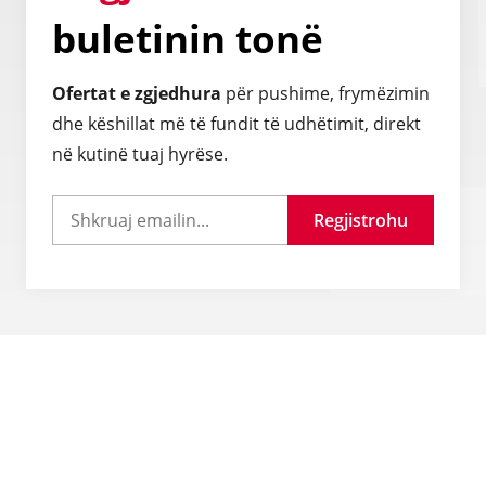
buletinin tonë
Ofertat e zgjedhura
për pushime, frymëzimin
dhe këshillat më të fundit të udhëtimit, direkt
në kutinë tuaj hyrëse.
Regjistrohu
Pyetje të shpeshta
Si mund të siguroj një vizë udhëtimi?