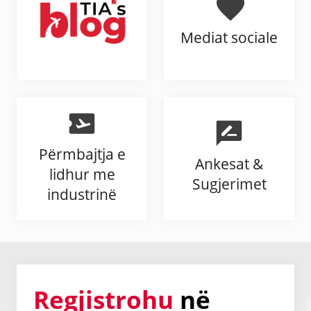
Mediat sociale
Përmbajtja e
Ankesat &
lidhur me
Sugjerimet
industrinë
Regjistrohu
në