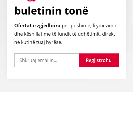
buletinin tonë
Ofertat e zgjedhura
për pushime, frymëzimin
dhe këshillat më të fundit të udhëtimit, direkt
në kutinë tuaj hyrëse.
Regjistrohu
Pyetje të shpeshta
Si mund të siguroj një vizë udhëtimi?