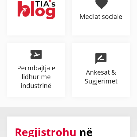
Mediat sociale
Përmbajtja e
Ankesat &
lidhur me
Sugjerimet
industrinë
Regjistrohu
në