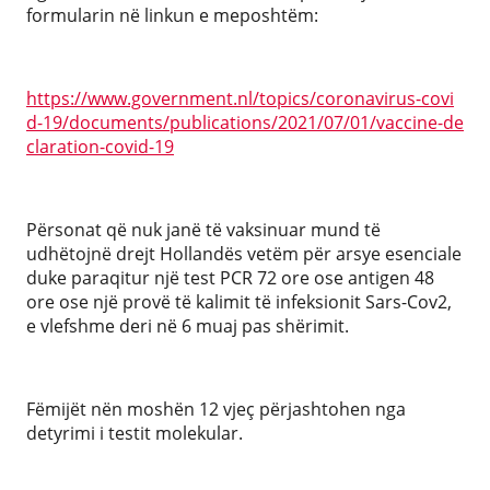
formularin në linkun e meposhtëm:
https://www.government.nl/topics/coronavirus-covi
d-19/documents/publications/2021/07/01/vaccine-de
claration-covid-19
Përsonat që nuk janë të vaksinuar mund të
udhëtojnë drejt Hollandës vetëm për arsye esenciale
duke paraqitur një test PCR 72 ore ose antigen 48
ore ose një provë të kalimit të infeksionit Sars-Cov2,
e vlefshme deri në 6 muaj pas shërimit.
Fëmijët nën moshën 12 vjeç përjashtohen nga
detyrimi i testit molekular.