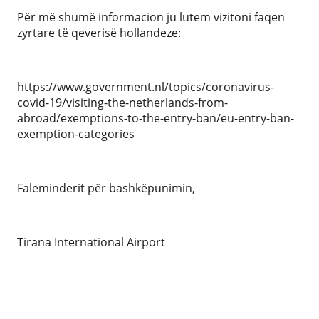
Për më shumë informacion ju lutem vizitoni faqen
zyrtare të qeverisë hollandeze:
https://www.government.nl/topics/coronavirus-
covid-19/visiting-the-netherlands-from-
abroad/exemptions-to-the-entry-ban/eu-entry-ban-
exemption-categories
Faleminderit për bashkëpunimin,
Tirana International Airport