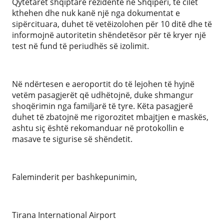
Qytetarët shqiptarë rezidentë në Shqipëri, të cilët
kthehen dhe nuk kanë një nga dokumentat e
sipërcituara, duhet të vetëizolohen për 10 ditë dhe të
informojnë autoritetin shëndetësor për të kryer një
test në fund të periudhës së izolimit.
Në ndërtesen e aeroportit do të lejohen të hyjnë
vetëm pasagjerët që udhëtojnë, duke shmangur
shoqërimin nga familjarë të tyre. Këta pasagjerë
duhet të zbatojnë me rigorozitet mbajtjen e maskës,
ashtu siç është rekomanduar në protokollin e
masave te sigurise së shëndetit.
Faleminderit per bashkepunimin,
Tirana International Airport