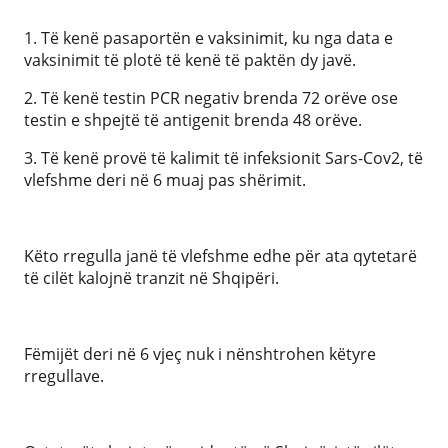
1. Të kenë pasaportën e vaksinimit, ku nga data e
vaksinimit të plotë të kenë të paktën dy javë.
2. Të kenë testin PCR negativ brenda 72 orëve ose
testin e shpejtë të antigenit brenda 48 orëve.
3. Të kenë provë të kalimit të infeksionit Sars-Cov2, të
vlefshme deri në 6 muaj pas shërimit.
Këto rregulla janë të vlefshme edhe për ata qytetarë
të cilët kalojnë tranzit në Shqipëri.
Fëmijët deri në 6 vjeç nuk i nënshtrohen këtyre
rregullave.