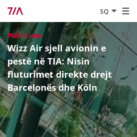
SQ
Publikime
Wizz Air sjell avionin e
pestë në TIA: Nisin
fluturimet direkte drejt
Barcelonës dhe Köln