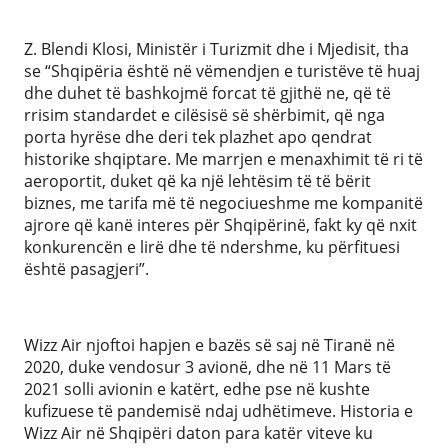
Z. Blendi Klosi, Ministër i Turizmit dhe i Mjedisit, tha
se “Shqipëria është në vëmendjen e turistëve të huaj
dhe duhet të bashkojmë forcat të gjithë ne, që të
rrisim standardet e cilësisë së shërbimit, që nga
porta hyrëse dhe deri tek plazhet apo qendrat
historike shqiptare. Me marrjen e menaxhimit të ri të
aeroportit, duket që ka një lehtësim të të bërit
biznes, me tarifa më të negociueshme me kompanitë
ajrore që kanë interes për Shqipërinë, fakt ky që nxit
konkurencën e lirë dhe të ndershme, ku përfituesi
është pasagjeri”.
Wizz Air njoftoi hapjen e bazës së saj në Tiranë në
2020, duke vendosur 3 avionë, dhe në 11 Mars të
2021 solli avionin e katërt, edhe pse në kushte
kufizuese të pandemisë ndaj udhëtimeve. Historia e
Wizz Air në Shqipëri daton para katër viteve ku