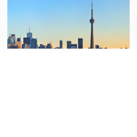
Toronto, Kanada
Zbulo horizonte të reja.
Vizito