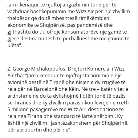
Jam i kënaqur të njoftoj angazhimin tonë për të
vazhduar bashkëpunimin me Wizz Air për një zhvillim
thelbësor që do të mbështesë rimëkëmbjen
ekonomike të Shqipërisë, pas pandemisë dhe
gjithashtu do t'u ofrojë konsumatorëve një gamë të
gjerë destinacionesh të përballueshme me çmime të
ulëta".
Z. George Michalopoulos, Drejtori Komercial i Wizz
Air tha: “Jam i kënaqur të njoftoj stacionimin e një
avioni të pestë në Tiranë dhe nisjen e dy rrugëve të
reja për në Barcelonë dhe Këln. Në tre – katër vitet e
ardhshme ne do ta dyfishojmë flotën tonë të bazës
së Tiranës dhe ky zhvillim parashikon lëvizjen e rreth
5 milionë pasagjerëve me Wizz Air, destinacione të
reja nga Tirana dhe standard të lartë shërbimi. Ky
është një zhvillim i jashtëzakonshëm për Shqipërinë,
për aeroportin dhe për ne”.