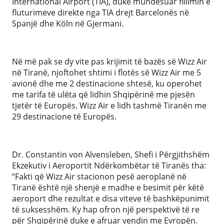
International Airport (TIA), duke mundësuar fillimin e
fluturimeve direkte nga TIA drejt Barcelonës në
Spanjë dhe Köln në Gjermani.
Në më pak se dy vite pas krijimit të bazës së Wizz Air
në Tiranë, njoftohet shtimi i flotës së Wizz Air me 5
avionë dhe me 2 destinacione shtesë, ku operohet
me tarifa të ulëta që lidhin Shqipërinë me pjesën
tjetër të Europës. Wizz Air e lidh tashmë Tiranën me
29 destinacione të Europës.
Dr. Constantin von Alvensleben, Shefi i Përgjithshëm
Ekzekutiv i Aeroportit Ndërkombëtar të Tiranës tha:
“Fakti që Wizz Air stacionon pesë aeroplanë në
Tiranë është një shenjë e madhe e besimit për këtë
aeroport dhe rezultat e disa viteve të bashkëpunimit
të suksesshëm. Ky hap ofron një perspektivë të re
për Shqipërinë duke e afruar vendin me Evropën.