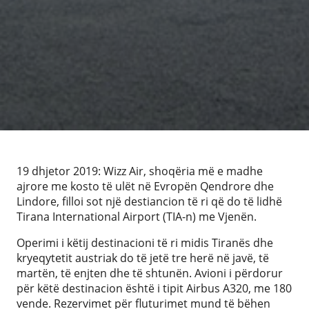
19 dhjetor 2019: Wizz Air, shoqëria më e madhe
ajrore me kosto të ulët në Evropën Qendrore dhe
Lindore, filloi sot një destiancion të ri që do të lidhë
Tirana International Airport (TIA-n) me Vjenën.
Operimi i këtij destinacioni të ri midis Tiranës dhe
kryeqytetit austriak do të jetë tre herë në javë, të
martën, të enjten dhe të shtunën. Avioni i përdorur
për këtë destinacion është i tipit Airbus A320, me 180
vende. Rezervimet për fluturimet mund të bëhen