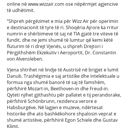
online në www.wizzair.com ose nëpërmjet agjencive
të udhëtimit.
“Shpreh përgëzimet e mia për Wizz Air për operimin
e destinacionit të tyre të ri. Shoqëria Ajrore ka rritur
numrin e shërbimeve të saj në TIA gjatë tre viteve të
fundit, dhe ne jemi shumë të lumtur që kemi këtë
fluturim të ri drejt Vjenës, u shpreh Drejtori i
Përgjithshëm Ekzekutiv i Aeroportit, Dr. Constantin
von Alvensleben.
Vjena shtrihet në lindje të Austrisë në brigjet e lumit
Danub. Trashëgimia e saj artistike dhe intelektuale u
formua nga shumë banorë të saj të famshëm,
përfshirë Mozart-in, Beethoven-in dhe Freud-in.
Qyteti njihet gjithashtu për pallatet e tij perandorake,
përfshirë Schönbrunn, rezidenca verore e
Habsburgëve. Në lagjen e muzeve, ndërtesat
historike dhe ato bashkëkohore shpalosin veprat e
shumë artistëve, përfshirë Egon Schiele dhe Gustav
Klimt.