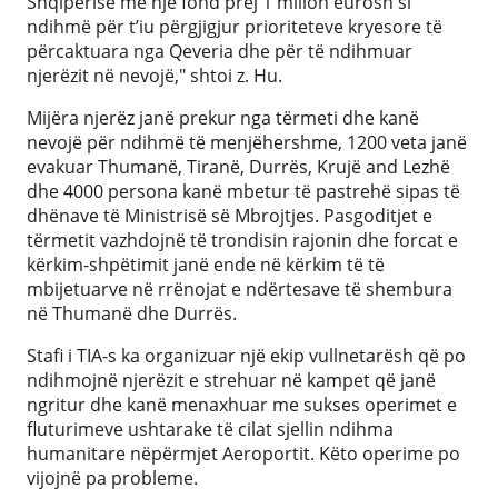
Shqipërisë me një fond prej 1 milion eurosh si
ndihmë për t’iu përgjigjur prioriteteve kryesore të
përcaktuara nga Qeveria dhe për të ndihmuar
njerëzit në nevojë," shtoi z. Hu.
Mijëra njerëz janë prekur nga tërmeti dhe kanë
nevojë për ndihmë të menjëhershme, 1200 veta janë
evakuar Thumanë, Tiranë, Durrës, Krujë and Lezhë
dhe 4000 persona kanë mbetur të pastrehë sipas të
dhënave të Ministrisë së Mbrojtjes. Pasgoditjet e
tërmetit vazhdojnë të trondisin rajonin dhe forcat e
kërkim-shpëtimit janë ende në kërkim të të
mbijetuarve në rrënojat e ndërtesave të shembura
në Thumanë dhe Durrës.
Stafi i TIA-s ka organizuar një ekip vullnetarësh që po
ndihmojnë njerëzit e strehuar në kampet që janë
ngritur dhe kanë menaxhuar me sukses operimet e
fluturimeve ushtarake të cilat sjellin ndihma
humanitare nëpërmjet Aeroportit. Këto operime po
vijojnë pa probleme.