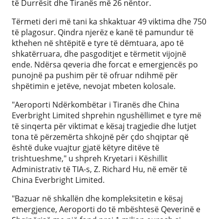
të Durrësit dhe Tiranës më 26 nëntor.
Tërmeti deri më tani ka shkaktuar 49 viktima dhe 750
të plagosur. Qindra njerëz e kanë të pamundur të
kthehen në shtëpitë e tyre të dëmtuara, apo të
shkatërruara, dhe pasgoditjet e tërmetit vijojnë
ende. Ndërsa qeveria dhe forcat e emergjencës po
punojnë pa pushim për të ofruar ndihmë për
shpëtimin e jetëve, nevojat mbeten kolosale.
"Aeroporti Ndërkombëtar i Tiranës dhe China
Everbright Limited shprehin ngushëllimet e tyre më
të sinqerta për viktimat e kësaj tragjedie dhe lutjet
tona të përzemërta shkojnë për çdo shqiptar që
është duke vuajtur gjatë këtyre ditëve të
trishtueshme," u shpreh Kryetari i Këshillit
Administrativ të TIA-s, Z. Richard Hu, në emër të
China Everbright Limited.
"Bazuar në shkallën dhe kompleksitetin e kësaj
emergjence, Aeroporti do të mbështesë Qeverinë e