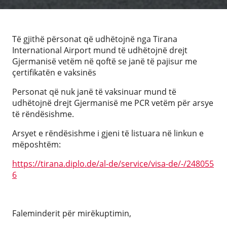
Të gjithë përsonat që udhëtojnë nga Tirana
International Airport mund të udhëtojnë drejt
Gjermanisë vetëm në qoftë se janë të pajisur me
çertifikatën e vaksinës
Personat që nuk janë të vaksinuar mund të
udhëtojnë drejt Gjermanisë me PCR vetëm për arsye
të rëndësishme.
Arsyet e rëndësishme i gjeni të listuara në linkun e
mëposhtëm:
https://tirana.diplo.de/al-de/service/visa-de/-/248055
6
Faleminderit për mirëkuptimin,