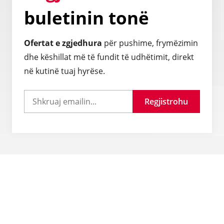
buletinin tonë
Ofertat e zgjedhura
për pushime, frymëzimin
dhe këshillat më të fundit të udhëtimit, direkt
në kutinë tuaj hyrëse.
Regjistrohu
Pyetje të shpeshta
Si mund të siguroj një vizë udhëtimi?