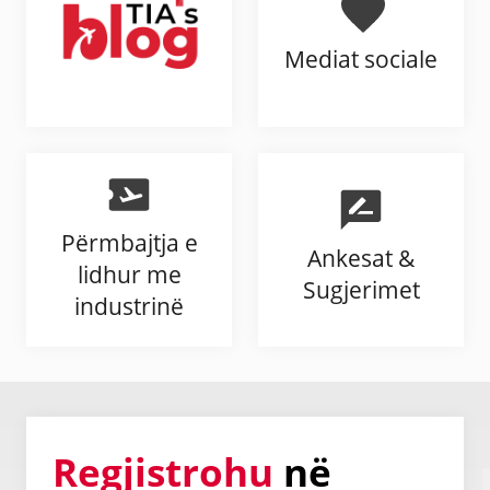
Mediat sociale
Përmbajtja e
Ankesat &
lidhur me
Sugjerimet
industrinë
Regjistrohu
në