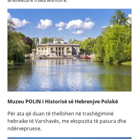
arkitekturë madhështore.
Muzeu POLIN i Historisë së Hebrenjve Polakë
Për ata që duan të thellohen në trashëgiminë
hebraike të Varshavës, me ekspozita të pasura dhe
ndërvepruese.