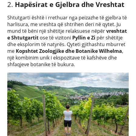
2.
Hapësirat e Gjelbra dhe Vreshtat
Shtutgarti është i rrethuar nga peizazhe të gjelbra të
harlisura, me vreshta që shtrihen deri në qytet. Ju
mund të bëni një shëtitje relaksuese nëpër
vreshtat
e Shtutgartit
ose të vizitoni
Pyllin e Zi
për shëtitje
dhe eksplorim të natyrës. Qyteti gjithashtu mburret
me
Kopshtet Zoologjike dhe Botanike Wilhelma
,
një kombinim unik i ekspozitave të kafshëve dhe
shfaqjeve botanike të bukura.