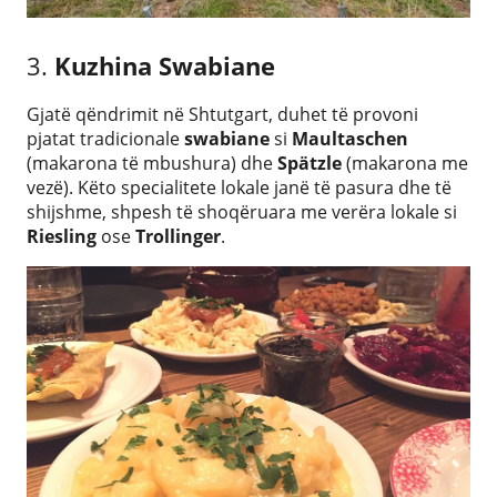
3.
Kuzhina Swabiane
Gjatë qëndrimit në Shtutgart, duhet të provoni
pjatat tradicionale
swabiane
si
Maultaschen
(makarona të mbushura) dhe
Spätzle
(makarona me
vezë). Këto specialitete lokale janë të pasura dhe të
shijshme, shpesh të shoqëruara me verëra lokale si
Riesling
ose
Trollinger
.