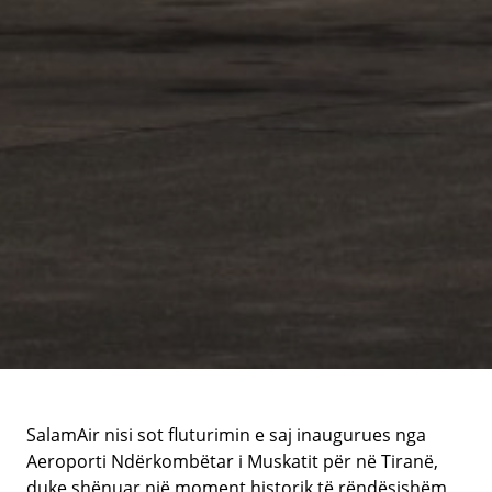
SalamAir nisi sot fluturimin e saj inaugurues nga
Aeroporti Ndërkombëtar i Muskatit për në Tiranë,
duke shënuar një moment historik të rëndësishëm