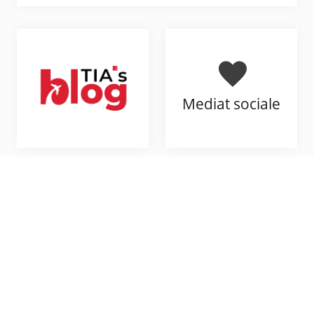
Mediat sociale
Përmbajtja e
Ankesat &
lidhur me
Sugjerimet
industrinë