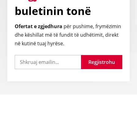
buletinin tonë
Ofertat e zgjedhura
për pushime, frymëzimin
dhe këshillat më të fundit të udhëtimit, direkt
në kutinë tuaj hyrëse.
Regjistrohu
Pyetje të shpeshta
Si mund të siguroj një vizë udhëtimi?