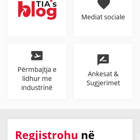
Mediat sociale
Përmbajtja e
Ankesat &
lidhur me
Sugjerimet
industrinë
Regjistrohu
në