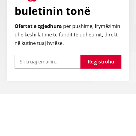
buletinin tonë
Ofertat e zgjedhura
për pushime, frymëzimin
dhe këshillat më të fundit të udhëtimit, direkt
në kutinë tuaj hyrëse.
Regjistrohu
Pyetje të shpeshta
Si mund të siguroj një vizë udhëtimi?