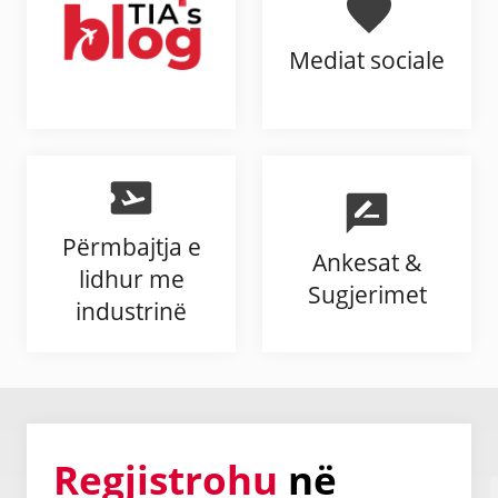
Mediat sociale
Përmbajtja e
Ankesat &
lidhur me
Sugjerimet
industrinë
Regjistrohu
në